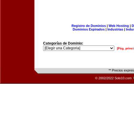
Registro de Dominios
|
Web Hosting
|
D
Dominios Expirados
|
Industrias
|
Indu
Categorías de Dominio:
[Pág. princi
** Precios expre
© 2002/2022 Solo10.com