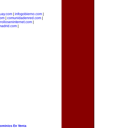
uay.com
|
infogobierno.com
|
com
|
comunidadenred.com
|
rolloseninternet.com
|
madrid.com
|
ominios En Venta