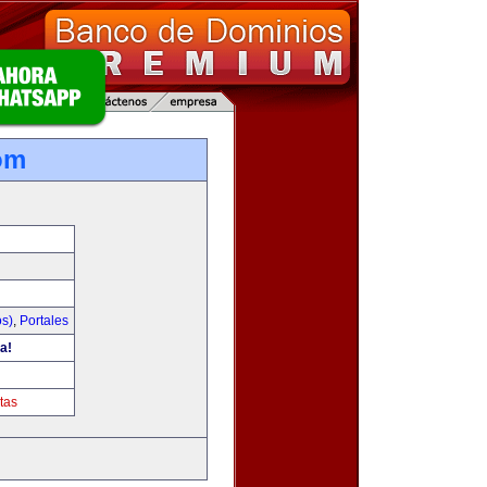
om
os)
,
Portales
a!
tas