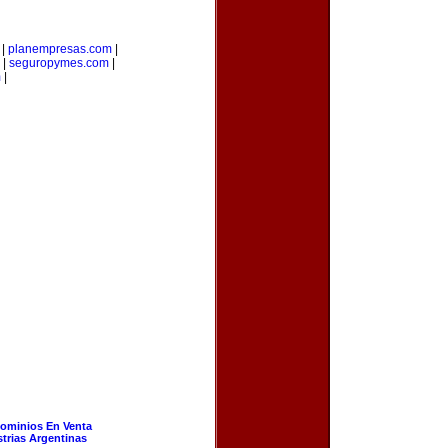
|
planempresas.com
|
|
seguropymes.com
|
m
|
ominios En Venta
strias Argentinas