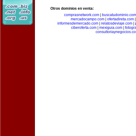
Otros dominios en venta:
comprasnetwork.com
|
buscatudominio.co
mercadocampo.com
|
ofertadireta.com
informesdemercado.com
|
relatosdeviaje.com
|
ciberoferta.com
|
mexiguia.com
|
fotogr
consultoriaynegocios.c