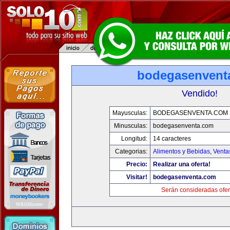
bodegasenvent
Vendido!
Mayusculas:
BODEGASENVENTA.COM
Minusculas:
bodegasenventa.com
Longitud:
14 caracteres
Categorias:
Alimentos y Bebidas
,
Venta
Precio:
Realizar una oferta!
Visitar!
bodegasenventa.com
Serán consideradas ofer