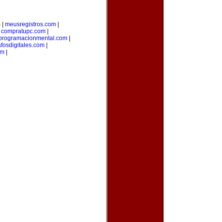
m
|
meusregistros.com
|
|
compratupc.com
|
programacionmental.com
|
afosdigitales.com
|
om
|